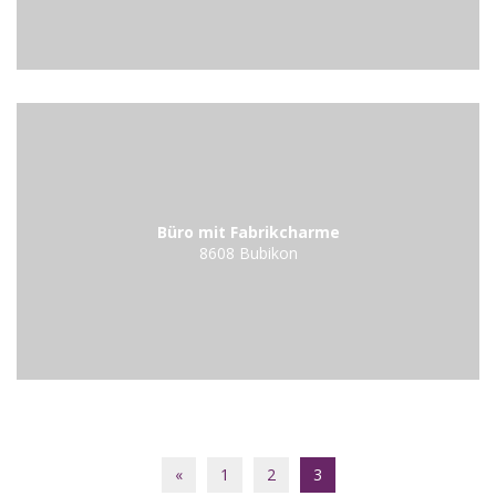
Büro mit Fabrikcharme
8608 Bubikon
«
1
2
3